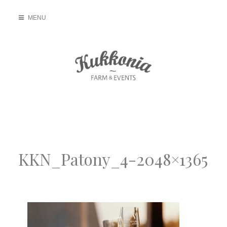
Skip
MENU
to
content
Kukkonia Farm
Kivételes hely a kivételes közös pillanatokra
KKN_Patony_4-2048×1365