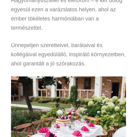
Hagyománytisztelet és életöröm – e két dolog
egyesül ezen a varázslatos helyen, ahol az
ember tökéletes harmóniában van a
természettel.
Ünnepeljen szeretteivel, barátaival és
kollégáival egyedülálló, inspiráló környezetben,
ahol garantált a jó szórakozás.