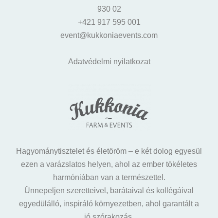
930 02
+421 917 595 001
event@kukkoniaevents.com
Adatvédelmi nyilatkozat
Hagyománytisztelet és életöröm – e két dolog egyesül
ezen a varázslatos helyen, ahol az ember tökéletes
harmóniában van a természettel.
Ünnepeljen szeretteivel, barátaival és kollégáival
egyedülálló, inspiráló környezetben, ahol garantált a
jó szórakozás.