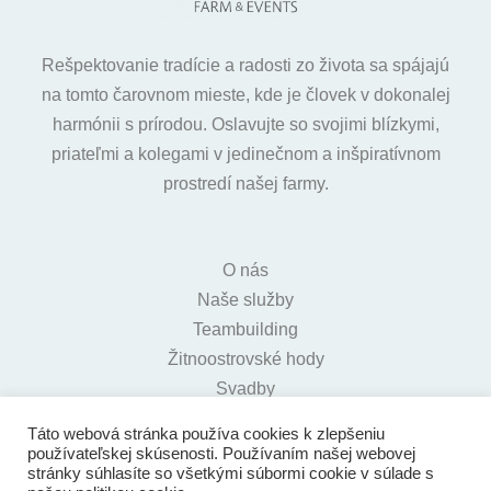
Rešpektovanie tradície a radosti zo života sa spájajú
na tomto čarovnom mieste, kde je človek v dokonalej
harmónii s prírodou. Oslavujte so svojimi blízkymi,
priateľmi a kolegami v jedinečnom a inšpiratívnom
prostredí našej farmy.
O nás
Naše služby
Teambuilding
Žitnoostrovské hody
Svadby
Tradičná zabíjačka
Táto webová stránka používa cookies k zlepšeniu
Vianočné večierky
používateľskej skúsenosti. Používaním našej webovej
stránky súhlasíte so všetkými súbormi cookie v súlade s
Konferencie a meetingy