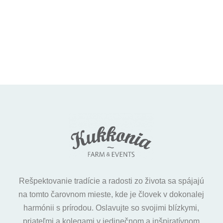
Rešpektovanie tradície a radosti zo života sa spájajú
na tomto čarovnom mieste, kde je človek v dokonalej
harmónii s prírodou. Oslavujte so svojimi blízkymi,
priateľmi a kolegami v jedinečnom a inšpiratívnom