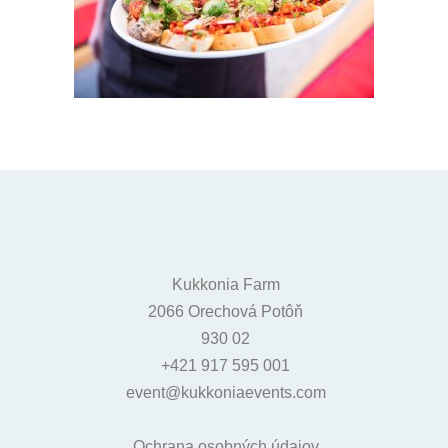
Kukkonia Farm
2066 Orechová Potôň
930 02
+421 917 595 001
event@kukkoniaevents.com
Ochrana osobných údajov