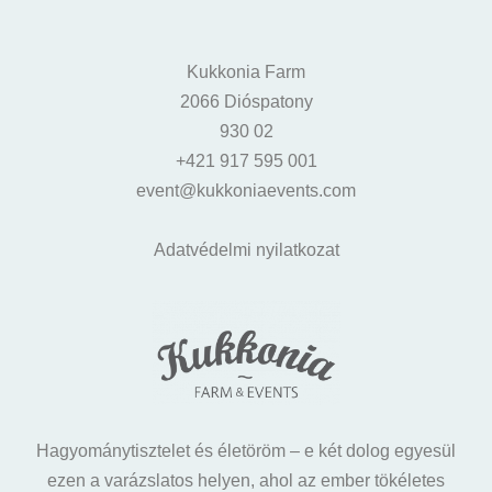
Kukkonia Farm
2066 Dióspatony
930 02
+421 917 595 001
event@kukkoniaevents.com
Adatvédelmi nyilatkozat
Hagyománytisztelet és életöröm – e két dolog egyesül
ezen a varázslatos helyen, ahol az ember tökéletes