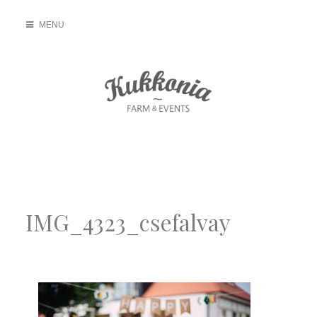
Skip
MENU
to
content
Kukkonia Farm
Kivételes hely a kivételes közös pillanatokra
IMG_4323_csefalvay