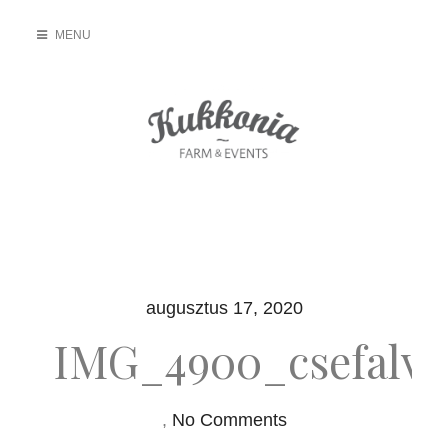
Skip
MENU
to
content
Kukkonia Farm
Kivételes hely a kivételes közös pillanatokra
augusztus 17, 2020
IMG_4900_csefalva
,
No Comments