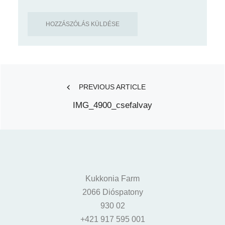
Post
PREVIOUS ARTICLE
IMG_4900_csefalvay
navigation
Kukkonia Farm
2066 Dióspatony
930 02
+421 917 595 001