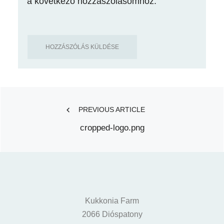
a következő hozzászólásomhoz.
Post
PREVIOUS ARTICLE
cropped-logo.png
navigation
Kukkonia Farm
2066 Dióspatony