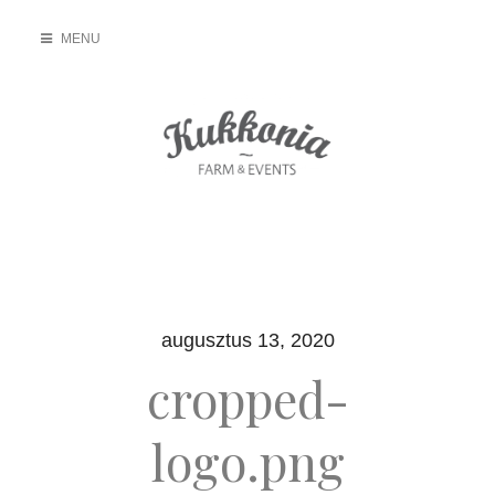
Skip
MENU
to
content
Kukkonia Farm
Kivételes hely a kivételes közös pillanatokra
augusztus 13, 2020
cropped-
logo.png