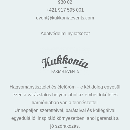
930 02
+421 917 595 001
event@kukkoniaevents.com
Adatvédelmi nyilatkozat
Hagyománytisztelet és életöröm – e két dolog egyesül
ezen a varázslatos helyen, ahol az ember tökéletes
harmóniában van a természettel.
Ünnepeljen szeretteivel, barátaival és kollégáival
egyedülálló, inspiráló környezetben, ahol garantált a
jó szórakozás.